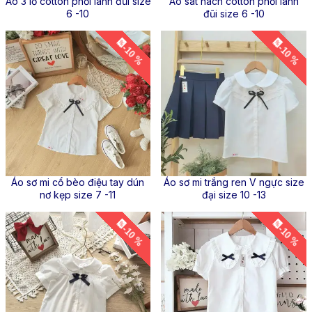
Áo 3 lỗ cotton phối lanh đũi size
Áo sát nách cotton phối lanh
6 -10
đũi size 6 -10
-10 %
-10 %
Áo sơ mi cổ bèo điệu tay dún
Áo sơ mi trắng ren V ngực size
nơ kẹp size 7 -11
đại size 10 -13
-10 %
-10 %