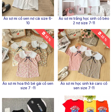
Áo sơ mi cổ sen nơ cài size 6-
Áo sơ mi trắng học sinh cổ bèo
10
2 nơ size 7-11
-10 %
-10 %
Áo sơ mi hoa thô bé gái cổ sen
Áo sơ mi học sinh kẻ caro cổ
size 7 -11
sen size 7-11