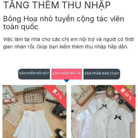
TĂNG THÊM THU NHẬP
Bông Hoa nhỏ tuyển cộng tác viên
toàn quốc
Việc làm tại nhà cho các chị em nội trợ và người có thời
gian nhàn rỗi. Giúp bạn kiếm thêm thu nhập hấp dẫn.
SẢN PHẨM NỔI BẬT
SẢN PHẨM MỚI VỀ
SẢN PHẨM BÁN CHẠY
-10 %
-7 %