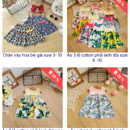
-29 %
Chân váy hoa bé gái size 3- 10
Áo 3 lỗ cotton phối lanh đũi size
6 -10
-29 %
-29 %