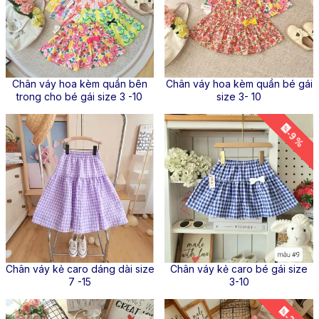
Chân váy hoa kèm quần bên
Chân váy hoa kèm quần bé gái
trong cho bé gái size 3 -10
size 3- 10
-9 %
Chân váy kẻ caro dáng dài size
Chân váy kẻ caro bé gái size
7 -15
3-10