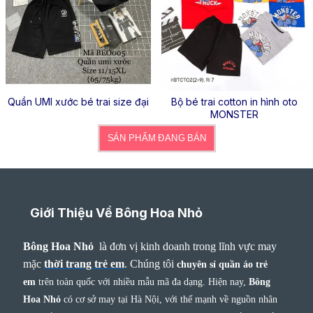
Quần UMI xước bé trai size đại
Bộ bé trai cotton in hình oto
MONSTER
SẢN PHẨM ĐANG BÁN
Giới Thiệu Về Bông Hoa Nhỏ
Bông Hoa Nhỏ
là đơn vị kinh doanh trong lĩnh vực may
mặc
thời trang trẻ em
.
Chúng tôi
chuyên sỉ quần áo trẻ
em
trên toàn quốc với nhiều mẫu mã đa dạng. Hiện nay,
Bông
Hoa Nhỏ
có cơ sở may tại Hà Nội, với thế mạnh về nguồn nhân