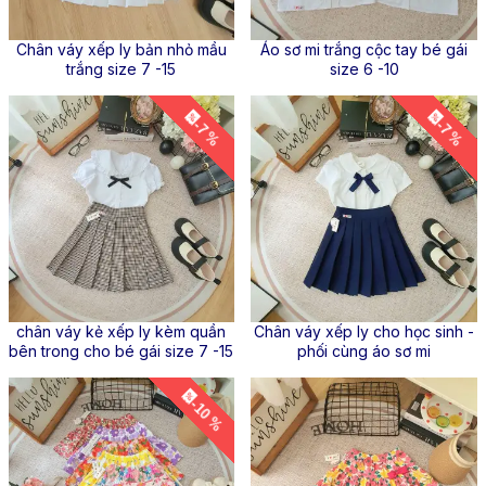
Chân váy xếp ly bản nhỏ mầu
Áo sơ mi trắng cộc tay bé gái
trắng size 7 -15
size 6 -10
-7 %
-7 %
chân váy kẻ xếp ly kèm quần
Chân váy xếp ly cho học sinh -
bên trong cho bé gái size 7 -15
phối cùng áo sơ mi
-10 %