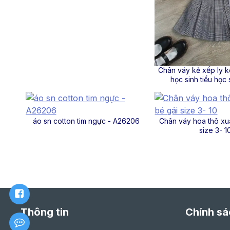
Chân váy kẻ xếp ly 
học sinh tiểu học 
áo sn cotton tim ngực - A26206
Chân váy hoa thô xu
size 3- 1
Thông tin
Chính sá