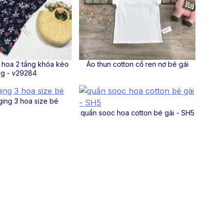
 hoa 2 tầng khóa kéo
Áo thun cotton cổ ren nơ bé gái
ng - v29284
ing 3 hoa size bé
quần sooc hoa cotton bé gái - SH5