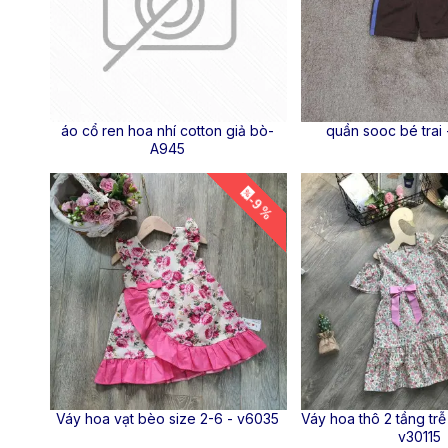
áo cổ ren hoa nhí cotton giả bò-
quần sooc bé trai
A945
-9 %
Váy hoa vạt bèo size 2-6 - v6035
Váy hoa thô 2 tầng trễ
v30115