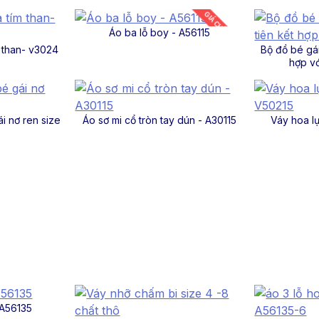
GIÁ CHỈ TỪ 45K
Áo ba lỗ boy - A56115
 than- v3024
Bộ đồ bé gái
hợp v
i nơ ren size
Áo sơ mi cổ tròn tay dún - A30115
Váy hoa l
 A56135