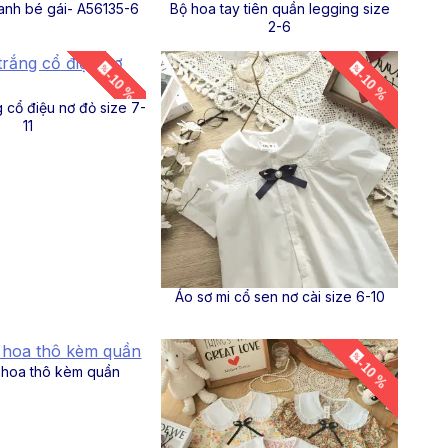
lanh bé gái- A56135-6
Bộ hoa tay tiên quần legging size
2-6
-10 %
-10 %
g cổ điệu nơ đỏ size 7-
11
Áo sơ mi cổ sen nơ cài size 6-10
-10 %
 hoa thô kèm quần