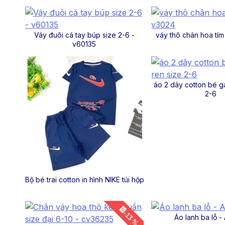
Váy đuôi cá tay búp size 2-6 -
váy thô chân hoa tím
v60135
áo 2 dây cotton bé gá
2-6
Bộ bé trai cotton in hình NIKE túi hộp
-13 %
Áo lanh ba lỗ -