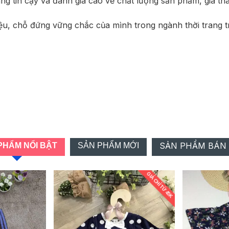
 tin cậy và đánh giá cao về chất lượng sản phẩm, giá thà
 chỗ đứng vững chắc của mình trong ngành thời trang trẻ
SẢN PHẨM BÁN
PHẨM NỔI BẬT
SẢN PHẨM MỚI
GIÁ CHỈ TỪ 45K