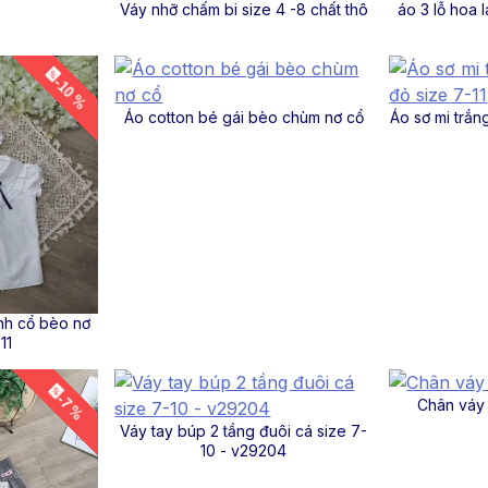
Váy nhỡ chấm bi size 4 -8 chất thô
áo 3 lỗ hoa 
-10 %
Áo cotton bé gái bèo chùm nơ cổ
Áo sơ mi trắn
inh cổ bèo nơ
11
-7 %
Chân váy
Váy tay búp 2 tầng đuôi cá size 7-
10 - v29204