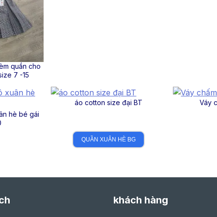
kèm quần cho
size 7 -15
áo cotton size đại BT
Váy c
ân hè bé gái
0
QUẦN XUÂN HÈ BG
ch
khách hàng