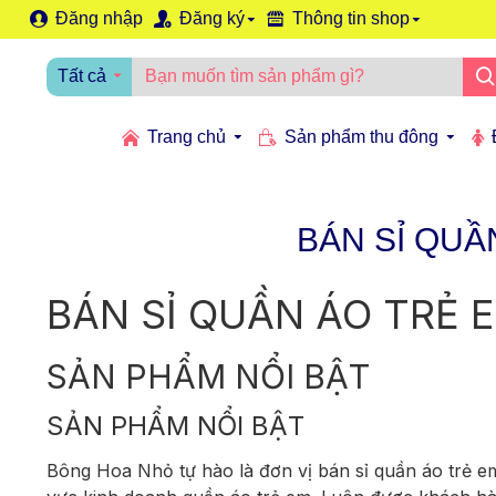
Đăng nhập
Đăng ký
Thông tin shop
Tất cả
Trang chủ
Sản phẩm thu đông
BÁN SỈ QUẦ
BÁN SỈ QUẦN ÁO TRẺ E
SẢN PHẨM NỔI BẬT
SẢN PHẨM NỔI BẬT
Bông Hoa Nhỏ tự hào là đơn vị bán sỉ quần áo trẻ em 