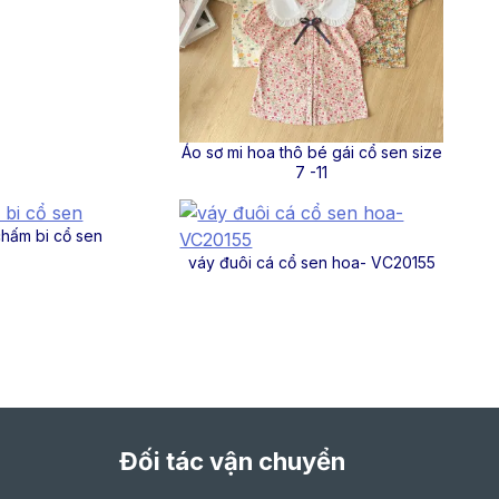
Áo sơ mi hoa thô bé gái cổ sen size
7 -11
hấm bi cổ sen
váy đuôi cá cổ sen hoa- VC20155
Đối tác vận chuyển