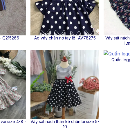
 - Q215266
Áo váy chân nơ tay lỡ -AV78275
Váy sát nách
lư
Quần legg
 vai size 4-8 -
Váy sát nách thân kẻ chân bi size 5-
10