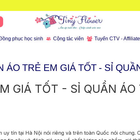
Đồng phục học sinh
Cộng tác viên
Tuyển CTV - Affiliat
N ÁO TRẺ EM GIÁ TỐT - SỈ QUẦ
M GIÁ TỐT - SỈ QUẦN ÁO
uy tín tại Hà Nội nói riêng và trên toàn Quốc nói chung. 