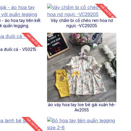
GIÁ CHỈ TỪ 45K
 - áo hoa tay tiên kết
Váy chấm bi cổ chéo ren hoa nơ
ới quần legging
ngực -VC29205
GIÁ CHỈ TỪ 45K
ụa đuôi cá - V50215
áo váy hoa tay loe bé gái xuân hè-
Av2055
GIÁ CHỈ TỪ 45K