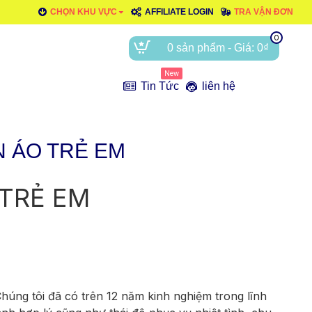
CHỌN KHU VỰC
AFFILIATE LOGIN
TRA VẬN ĐƠN
0
0 sản phẩm - Giá: 0₫
New
e
Tin Tức
liên hệ
N ÁO TRẺ EM
 TRẺ EM
Chúng tôi đã có trên 12 năm kinh nghiệm trong lĩnh