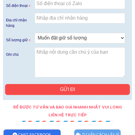
Số điện thoại
Địa chỉ nhận
hàng
Số lượng giữ
Ghi chú
GỬI ĐI
ĐỂ ĐƯỢC TƯ VẤN VÀ BÁO GIÁ NHANH NHẤT VUI LÒNG
LIÊN HỆ TRỰC TIẾP
CHAT FACEBOOK
TƯ VẤN CÁCH LẤY SỈ