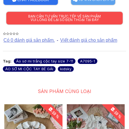
BẠN CẦN TƯ VẤN TRỰC TẾP VỀ SẢN PHẨM
VUI LÒNG ĐỂ LẠI SỐ ĐỆN THOẠI TẠI ĐÂY
Có 0 đánh giá sản phẩm.
-
Viết đánh giá cho sản phẩm
Tag:
Áo sơ mi trắng cộc tay size 7-11
A7095-1
ÁO SƠ MI CỘC TAY BÉ GÁI
kidsky
SẢN PHẨM CÙNG LOẠI
-10 %
-10 %