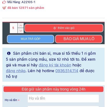
A22105-1
Mã Hàng:
đã bán 12971 sản phẩm
thêm vào giỏ
BÁO GIÁ MUA LÔ
MUA TRẢ GÓP
Sản phẩm chỉ bán sỉ, mua sỉ tối thiểu 1 ri gồm
5 sản phẩm cùng mầu, size từ nhỏ tới to. Để xem
giá và mua sỉ hãy
đăng ký tài khoản
hoặc
đăng nhập
. Liên hệ hotline
0936.514.114
để được
hỗ trợ
Đặt giữ sản phẩm này trong vòng 24h
Họ và tên