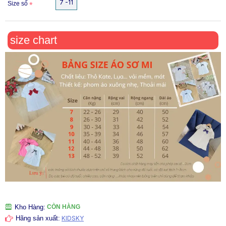
7 -11
Size số
size chart
Kho Hàng:
CÒN HÀNG
KIDSKY
Hãng sản xuất: