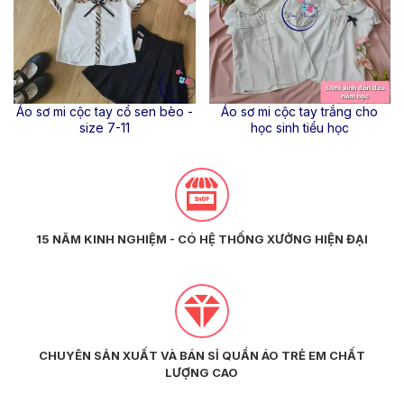
Áo sơ mi cộc tay cổ sen bèo -
Áo sơ mi cộc tay trắng cho
size 7-11
học sinh tiểu học
15 NĂM KINH NGHIỆM - CÓ HỆ THỐNG XƯỞNG HIỆN ĐẠI
CHUYÊN SẢN XUẤT VÀ BÁN SỈ QUẦN ÁO TRẺ EM CHẤT
LƯỢNG CAO