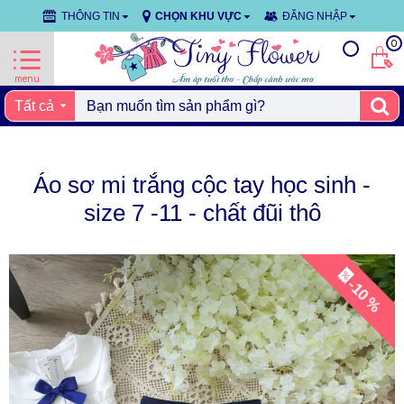
THÔNG TIN
CHỌN KHU VỰC
ĐĂNG NHẬP
0
Tất cả
Áo sơ mi trắng cộc tay học sinh -
size 7 -11 - chất đũi thô
-10 %