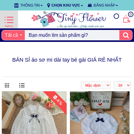
THÔNG TIN
CHỌN KHU VỰC
ĐĂNG NHẬP
0
Tất cả
BÁN SỈ áo sơ mi dài tay bé gái GIÁ RẺ NHẤT
-4 %