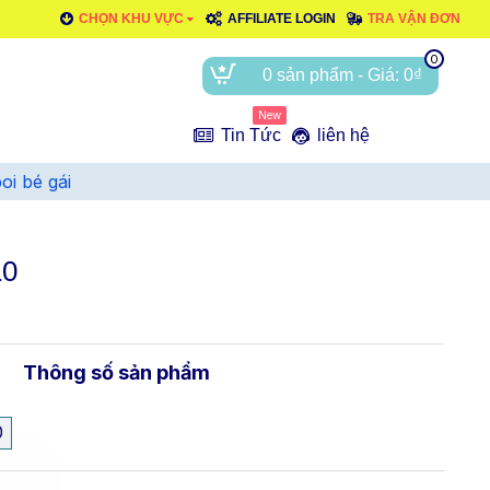
CHỌN KHU VỰC
AFFILIATE LOGIN
TRA VẬN ĐƠN
0
0 sản phẩm - Giá: 0₫
New
e
Tin Tức
liên hệ
oi bé gái
10
Thông số sản phẩm
0