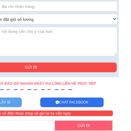
GỬI ĐI
À BÁO GIÁ NHANH NHẤT VUI LÒNG LIÊN HỆ TRỰC TIẾP
LẤY SỈ
CHAT FACEBOOK
GIÁ CHỈ TỪ 45K
i số điện thoại shop sẽ gọi lại tư vấn ngay
GỬI ĐI