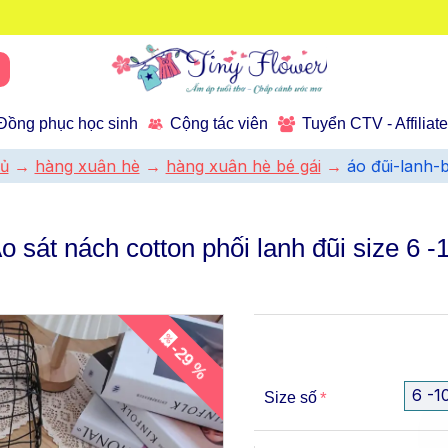
Đồng phục học sinh
Cộng tác viên
Tuyển CTV - Affiliat
hủ
hàng xuân hè
hàng xuân hè bé gái
áo đũi-lanh-b
́o sát nách cotton phối lanh đũi size 6 -
-29 %
6 -1
Size số