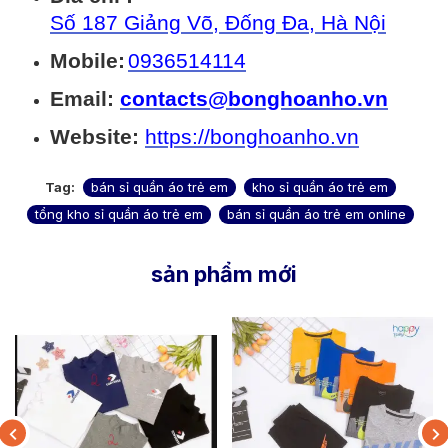
Số 187 Giảng Võ, Đống Đa, Hà Nội
Mobile:
0936514114
Email:
contacts@bonghoanho.vn
Website:
https://bonghoanho.vn
Tag:
bán sỉ quần áo trẻ em
kho sỉ quần áo trẻ em
tổng kho sỉ quần áo trẻ em
bán sỉ quần áo trẻ em online
sản phẩm mới