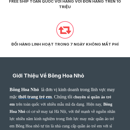
FREE SHIP TOÀN QUỐC VỚI HÀNG VỚI ĐƠN HÀNG TRÊN 10
TRIỆU
ĐỔI HÀNG LINH HOẠT TRONG 7 NGÀY KHÔNG MẤT PHÍ
Giới Thiệu Về Bông Hoa Nhỏ
Bông Hoa Nhỏ
là đơn vị kinh doanh trong lĩnh vực may
mặc
thời trang trẻ em
.
Chúng tôi
chuyên sỉ quần áo trẻ
em
trên toàn quốc với nhiều mẫu mã đa dạng. Hiện nay,
Bông
Hoa Nhỏ
có cơ sở may tại Hà Nội, với thế mạnh về nguồn nhân
lực nhiều năm kinh nghiệm trong lĩnh lực may mặc quần áo trẻ
em Bông Hoa nhỏ tự tin là nhà cung cấp quần áo trẻ em với sỉ