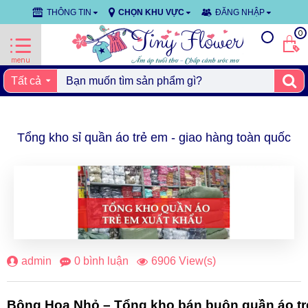
THÔNG TIN
CHỌN KHU VỰC
ĐĂNG NHẬP
0
Tất cả
Tổng kho sỉ quần áo trẻ em - giao hàng toàn quốc
11
thg 10
admin
0 bình luận
6906 View(s)
Bông Hoa Nhỏ – Tổng kho bán buôn quần áo tr