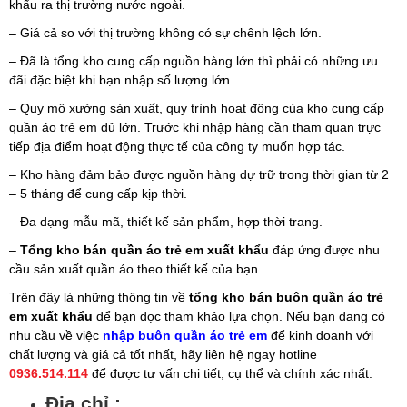
khẩu ra thị trường nước ngoài.
– Giá cả so với thị trường không có sự chênh lệch lớn.
– Đã là tổng kho cung cấp nguồn hàng lớn thì phải có những ưu
đãi đặc biệt khi bạn nhập số lượng lớn.
– Quy mô xưởng sản xuất, quy trình hoạt động của kho cung cấp
quần áo trẻ em đủ lớn. Trước khi nhập hàng cần tham quan trực
tiếp địa điểm hoạt động thực tế của công ty muốn hợp tác.
– Kho hàng đảm bảo được nguồn hàng dự trữ trong thời gian từ 2
– 5 tháng để cung cấp kịp thời.
– Đa dạng mẫu mã, thiết kế sản phẩm, hợp thời trang.
–
Tổng kho bán quần áo trẻ em xuất khẩu
đáp ứng được nhu
cầu sản xuất quần áo theo thiết kế của bạn.
Trên đây là những thông tin về
tổng kho bán buôn quần áo trẻ
em xuất khẩu
để bạn đọc tham khảo lựa chọn. Nếu bạn đang có
nhu cầu về việc
nhập buôn quần áo trẻ em
để kinh doanh với
chất lượng và giá cả tốt nhất, hãy liên hệ ngay
hotline
0936.514.114
để được tư vấn chi tiết, cụ thể và chính xác nhất.
Đia chỉ :