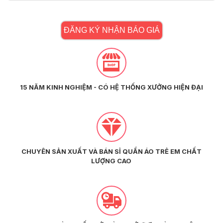
ĐĂNG KÝ NHẬN BÁO GIÁ
15 NĂM KINH NGHIỆM - CÓ HỆ THỐNG XƯỞNG HIỆN ĐẠI
CHUYÊN SẢN XUẤT VÀ BÁN SỈ QUẦN ÁO TRẺ EM CHẤT
LƯỢNG CAO