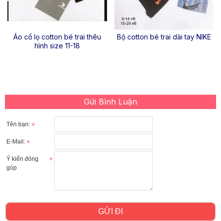
Áo cổ lọ cotton bé trai thêu
Bộ cotton bé trai dài tay NIKE
hình size 11-18
Gửi Bình Luận
Tên bạn:
E-Mail:
Ý kiến đóng
góp
GỬI ĐI