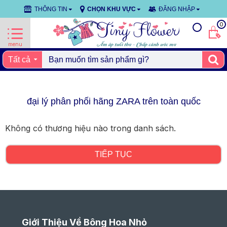
THÔNG TIN
CHỌN KHU VỰC
ĐĂNG NHẬP
0
Tất cả
đại lý phân phối hãng ZARA trên toàn quốc
Không có thương hiệu nào trong danh sách.
TIẾP TỤC
Giới Thiệu Về Bông Hoa Nhỏ