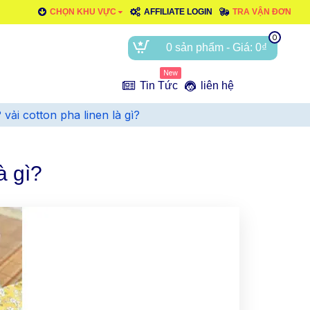
CHỌN KHU VỰC
AFFILIATE LOGIN
TRA VẬN ĐƠN
0
0 sản phẩm - Giá: 0₫
New
e
Tin Tức
liên hệ
 ? vải cotton pha linen là gì?
à gì?