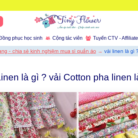
Đồng phục học sinh
Cộng tác viên
Tuyển CTV - Affiliat
trang - chia sẻ kinh nghiệm mua sỉ quần áo
vải linen là gì
Linen là gì ? vải Cotton pha linen l