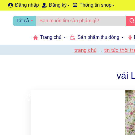
Đăng nhập
Đăng ký
Thông tin shop
Tất cả
Trang chủ
Sản phẩm thu đông
trang chủ
tin tức thời 
vải 
28
thg 11