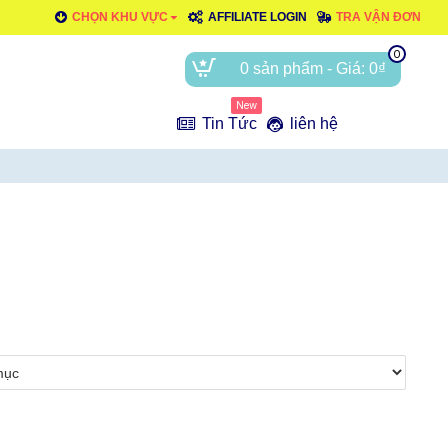
CHỌN KHU VỰC
AFFILIATE LOGIN
TRA VẬN ĐƠN
0
0 sản phẩm - Giá: 0₫
New
e
Tin Tức
liên hệ