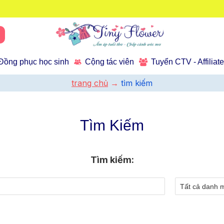
Đồng phục học sinh
Cộng tác viên
Tuyển CTV - Affiliat
trang chủ
tìm kiếm
Tìm Kiếm
Tìm kiếm: