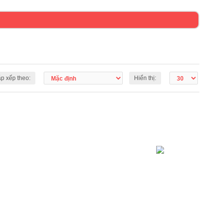
p xếp theo:
Hiển thị: