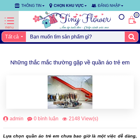
THÔNG TIN
CHỌN KHU VỰC
ĐĂNG NHẬP
0
Tất cả
Những thắc mắc thường gặp về quần áo trẻ em
19
thg 12
admin
0 bình luận
2148 View(s)
Lựa chọn quần áo trẻ em chưa bao giờ là một việc dễ dàng,