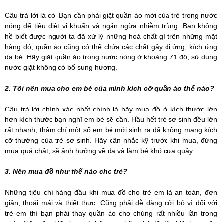
Câu trả lời là có. Bạn cần phải giặt quần áo mới của trẻ trong nước
nóng để tiêu diệt vi khuẩn và ngăn ngừa nhiễm trùng. Bạn không
hề biết được người ta đã xử lý những hoá chất gì trên những mặt
hàng đó, quần áo cũng có thể chứa các chất gây dị ứng, kích ứng
da bé. Hãy giặt quần áo trong nước nóng ở khoảng 71 độ, sử dụng
nước giặt không có bổ sung hương.
2. Tôi nên mua cho em bé của mình kích cỡ quần áo thế nào?
Câu trả lời chính xác nhất chính là hãy mua đồ ở kích thước lớn
hơn kích thước bạn nghĩ em bé sẽ cần. Hầu hết trẻ sơ sinh đều lớn
rất nhanh, thậm chí một số em bé mới sinh ra đã không mang kích
cỡ thường của trẻ sơ sinh. Hãy cân nhắc kỹ trước khi mua, đừng
mua quá chật, sẽ ảnh hưởng về da và làm bé khó cựa quậy.
3. Nên mua đồ như thế nào cho trẻ?
Những tiêu chí hàng đầu khi mua đồ cho trẻ em là an toàn, đơn
giản, thoái mái và thiết thực. Cũng phải dễ dàng cởi bỏ vì đối với
trẻ em thì bạn phải thay quần áo cho chúng rất nhiều lần trong