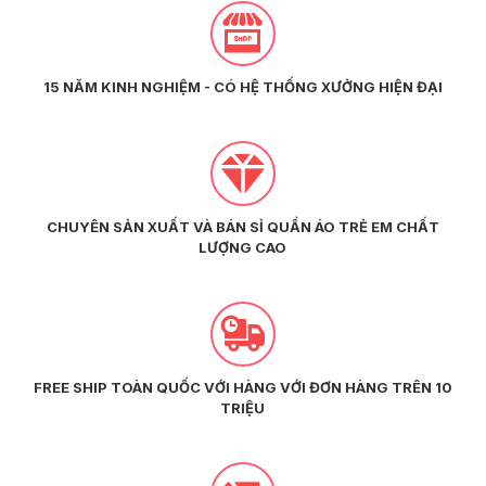
15 NĂM KINH NGHIỆM - CÓ HỆ THỐNG XƯỞNG HIỆN ĐẠI
CHUYÊN SẢN XUẤT VÀ BÁN SỈ QUẦN ÁO TRẺ EM CHẤT
LƯỢNG CAO
FREE SHIP TOÀN QUỐC VỚI HÀNG VỚI ĐƠN HÀNG TRÊN 10
TRIỆU