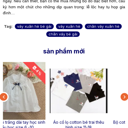
ngày. Nếu cần thiết, bạn có thể mua những bộ đồ đặc biệt hơn, cầu
kỳ hơn một chút cho những dịp quan trọng: lễ lộc hay tụ họp gia
đình…
Tag:
váy xuân hè bé gái
váy xuân hè
chân váy xuân hè
chân váy bé gái
sản phẩm mới
Áo cổ lọ cotton bé trai thêu
Bộ cotton bé trai dài tay NIKE
hình size 11-18