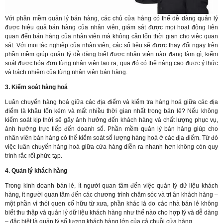
Với phần mềm quản lý bán hàng, các chủ cửa hàng có thể dễ dàng quản lý
được hiệu quả bán hàng của nhân viên, giám sát được mọi hoạt động liên
quan đến bán hàng của nhân viên mà không cần tốn thời gian cho việc quan
sát. Với mọi tác nghiệp của nhân viên, các số liệu sẽ được thay đổi ngay trên
phần mềm giúp quản lý dễ dàng biết được nhân viên nào đang làm gì, kiểm
soát được hóa đơn từng nhân viên tạo ra, qua đó có thể nâng cao được ý thức
và trách nhiệm của từng nhân viên bán hàng.
3. Kiểm soát hàng hoá
Luân chuyển hàng hoá giữa các địa điểm và kiểm tra hàng hoá giữa các địa
điểm là khâu tốn kém và mất nhiều thời gian nhất trong bán lẻ? Nếu không
kiểm soát kịp thời sẽ gây ảnh hưởng đến khách hàng và chất lượng phục vụ,
ảnh hưởng trực tiếp đến doanh số. Phần mềm quản lý bán hàng giúp cho
nhân viên bán hàng có thể kiểm soát số lượng hàng hoá ở các địa điểm. Từ đó
việc luân chuyển hàng hoá giữa cửa hàng diễn ra nhanh hơn không còn quy
trình rắc rối,phức tạp.
4. Quản lý khách hàng
Trong kinh doanh bán lẻ, ít người quan tâm đến việc quản lý dữ liệu khách
hàng, ít người quan tâm đến các chương trình chăm sóc và tri ân khách hàng –
một phần vì thói quen cố hữu từ xưa, phần khác là do các nhà bán lẻ không
biết thu thập và quản lý dữ liệu khách hàng như thế nào cho hợp lý và dễ dàng
– đặc biệt là quản lý số lượng khách hàng lớn của cả chuỗi cửa hàng.