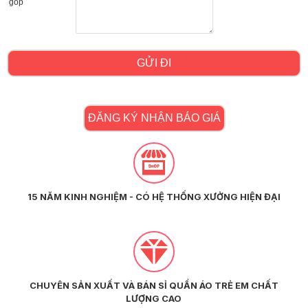
góp
GỬI ĐI
ĐĂNG KÝ NHẬN BÁO GIÁ
15 NĂM KINH NGHIỆM - CÓ HỆ THỐNG XƯỞNG HIỆN ĐẠI
CHUYÊN SẢN XUẤT VÀ BÁN SỈ QUẦN ÁO TRẺ EM CHẤT
LƯỢNG CAO