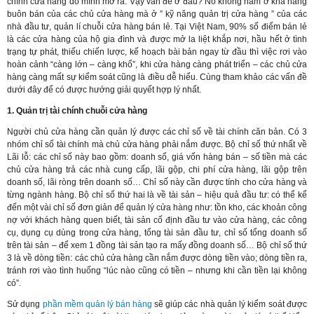
chính cửa hàng do mình mở ra. Vậy vấn đề ở đâu? Nó không nằm ở khả năng
buôn bán của các chủ cửa hàng mà ở ” kỹ năng quản trị cửa hàng ” của các
nhà đầu tư, quản lí chuỗi cửa hàng bán lẻ. Tại Việt Nam, 90% số điểm bán lẻ
là các cửa hàng của hộ gia đình và được mở la liệt khắp nơi, hầu hết ở tình
trạng tự phát, thiếu chiến lược, kế hoạch bài bản ngay từ đầu thì việc rơi vào
hoàn cảnh “càng lớn – càng khổ”, khi cửa hàng càng phát triển – các chủ cửa
hàng càng mất sự kiểm soát cũng là điều dễ hiểu. Cùng tham khảo các vấn đề
dưới đây để có được hướng giải quyết hợp lý nhất.
1. Quản trị tài chính chuỗi cửa hàng
Người chủ cửa hàng cần quản lý được các chỉ số về tài chính căn bản. Có 3
nhóm chỉ số tài chính mà chủ cửa hàng phải nắm được. Bộ chỉ số thứ nhất về
Lãi lỗ: các chỉ số này bao gồm: doanh số, giá vốn hàng bán – số tiền mà các
chủ cửa hàng trả các nhà cung cấp, lãi gộp, chi phí cửa hàng, lãi gộp trên
doanh số, lãi ròng trên doanh số… Chỉ số này cần được tính cho cửa hàng và
từng ngành hàng. Bộ chỉ số thứ hai là về tài sản – hiệu quả đầu tư: có thể kể
đến một vài chỉ số đơn giản để quản lý cửa hàng như: tồn kho, các khoản công
nợ với khách hàng quen biết, tài sản cố định đầu tư vào cửa hàng, các công
cụ, dụng cụ dùng trong cửa hàng, tổng tài sản đầu tư, chỉ số tổng doanh số
trên tài sản – để xem 1 đồng tài sản tạo ra mấy đồng doanh số… Bộ chỉ số thứ
3 là về dòng tiền: các chủ cửa hàng cần nắm được dòng tiền vào; dòng tiền ra,
tránh rơi vào tình huống “lúc nào cũng có tiền – nhưng khi cần tiền lại không
có”.
Sử dụng
phần mềm quản lý bán hàng
sẽ giúp các nhà quản lý kiểm soát được