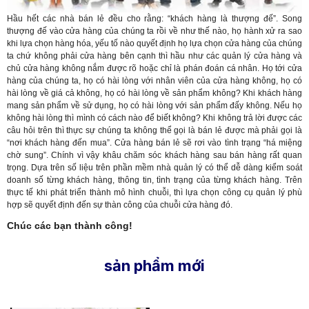
Hầu hết các nhà bán lẻ đều cho rằng: “khách hàng là thượng đế”. Song
thượng đế vào cửa hàng của chúng ta rồi về như thế nào, họ hành xử ra sao
khi lựa chọn hàng hóa, yếu tố nào quyết định họ lựa chọn cửa hàng của chúng
ta chứ không phải cửa hàng bên cạnh thì hầu như các quản lý cửa hàng và
chủ cửa hàng không nắm được rõ hoặc chỉ là phán đoán cá nhân. Họ tới cửa
hàng của chúng ta, họ có hài lòng với nhân viên của cửa hàng không, họ có
hài lòng về giá cả không, họ có hài lòng về sản phẩm không? Khi khách hàng
mang sản phẩm về sử dụng, họ có hài lòng với sản phẩm đấy không. Nếu họ
không hài lòng thì mình có cách nào để biết không? Khi không trả lời được các
câu hỏi trên thì thực sự chúng ta không thể gọi là bán lẻ được mà phải gọi là
“nơi khách hàng đến mua”. Cửa hàng bán lẻ sẽ rơi vào tình trạng “há miệng
chờ sung”. Chính vì vậy khâu chăm sóc khách hàng sau bán hàng rất quan
trọng. Dựa trên số liệu trên phần mềm nhà quản lý có thể dễ dàng kiểm soát
doanh số từng khách hàng, thông tin, tình trạng của từng khách hàng. Trên
thực tế khi phát triển thành mô hình chuỗi, thì lựa chọn công cụ quản lý phù
hợp sẽ quyết định đến sự thàn công của chuỗi cửa hàng đó.
Chúc các bạn thành công!
sản phẩm mới