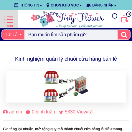
THÔNG TIN
CHỌN KHU VỰC
ĐĂNG NHẬP
0
Tất cả
Kinh nghiệm quản lý chuỗi cửa hàng bán lẻ
24
thg 3
admin
0 bình luận
5330 View(s)
Gia tăng lợi nhuận, mở rộng quy mô thành chuỗi cửa hàng là điều mong