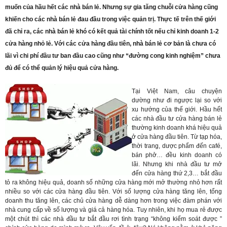
muốn của hầu hết các nhà bán lẻ. Nhưng sự gia tăng chuỗi cửa hàng cũng
khiến cho các nhà bán lẻ đau đầu trong việc quản trị. Thực tế trên thế giới
đã chỉ ra, các nhà bán lẻ khó có kết quả tài chính tốt nếu chỉ kinh doanh 1-2
cửa hàng nhỏ lẻ. Với các cửa hàng đầu tiên, nhà bán lẻ cơ bản là chưa có
lãi vì chi phí đầu tư ban đầu cao cũng như “đường cong kinh nghiệm” chưa
đủ để có thể quản lý hiệu quả cửa hàng.
Tại Việt Nam, câu chuyện
dường như đi ngược lại so với
xu hướng của thế giới. Hầu hết
các nhà đầu tư cửa hàng bán lẻ
thường kinh doanh khá hiệu quả
ở cửa hàng đầu tiên. Từ tạp hóa,
thời trang, dược phẩm đến café,
bán phở… đều kinh doanh có
lãi. Nhưng khi nhà đầu tư mở
đến cửa hàng thứ 2,3… bắt đầu
tỏ ra không hiệu quả, doanh số những cửa hàng mới mở thường nhỏ hơn rất
nhiều so với các cửa hàng đầu tiên. Với số lượng cửa hàng tăng lên, tổng
doanh thu tăng lên, các chủ cửa hàng dễ dàng hơn trong việc đàm phán với
nhà cung cấp về số lượng và giá cả hàng hóa. Tuy nhiên, khi họ mua rẻ được
một chút thì các nhà đầu tư bắt đầu rơi tình trạng “không kiểm soát được ”