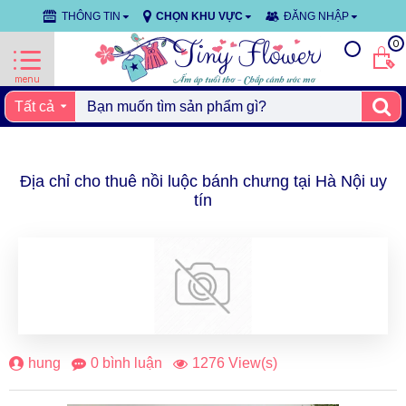
THÔNG TIN
CHỌN KHU VỰC
ĐĂNG NHẬP
0
Tất cả
Địa chỉ cho thuê nồi luộc bánh chưng tại Hà Nội uy
tín
26
thg 12
hung
0 bình luận
1276 View(s)