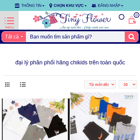
THÔNG TIN
CHỌN KHU VỰC
ĐĂNG NHẬP
0
Tất cả
đại lý phân phối hãng chikids trên toàn quốc