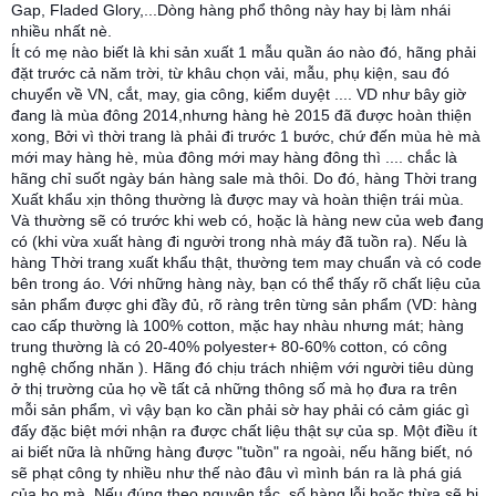
Gap, Fladed Glory,...Dòng hàng phổ thông này hay bị làm nhái
nhiều nhất nè.
Ít có mẹ nào biết là khi sản xuất 1 mẫu quần áo nào đó, hãng phải
đặt trước cả năm trời, từ khâu chọn vải, mẫu, phụ kiện, sau đó
chuyển về VN, cắt, may, gia công, kiểm duyệt .... VD như bây giờ
đang là mùa đông 2014,nhưng hàng hè 2015 đã được hoàn thiện
xong, Bởi vì thời trang là phải đi trước 1 bước, chứ đến mùa hè mà
mới may hàng hè, mùa đông mới may hàng đông thì .... chắc là
hãng chỉ suốt ngày bán hàng sale mà thôi. Do đó, hàng Thời trang
Xuất khẩu xịn thông thường là được may và hoàn thiện trái mùa.
Và thường sẽ có trước khi web có, hoặc là hàng new của web đang
có (khi vừa xuất hàng đi người trong nhà máy đã tuồn ra). Nếu là
hàng Thời trang xuất khẩu thật, thường tem may chuẩn và có code
bên trong áo. Với những hàng này, bạn có thể thấy rõ chất liệu của
sản phẩm được ghi đầy đủ, rõ ràng trên từng sản phẩm (VD: hàng
cao cấp thường là 100% cotton, mặc hay nhàu nhưng mát; hàng
trung thường là có 20-40% polyester+ 80-60% cotton, có công
nghệ chống nhăn ). Hãng đó chịu trách nhiệm với người tiêu dùng
ở thị trường của họ về tất cả những thông số mà họ đưa ra trên
mỗi sản phẩm, vì vậy bạn ko cần phải sờ hay phải có cảm giác gì
đấy đặc biệt mới nhận ra được chất liệu thật sự của sp. Một điều ít
ai biết nữa là những hàng được "tuồn" ra ngoài, nếu hãng biết, nó
sẽ phạt công ty nhiều như thế nào đâu vì mình bán ra là phá giá
của họ mà. Nếu đúng theo nguyên tắc, số hàng lỗi hoặc thừa sẽ bị