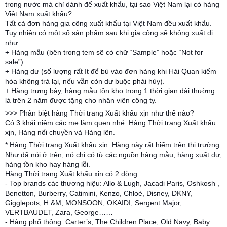
trong nước mà chỉ dành để xuất khẩu, tại sao Việt Nam lại có hàng
Việt Nam xuất khẩu?
Tất cả đơn hàng gia công xuất khẩu tại Việt Nam đều xuất khẩu.
Tuy nhiên có một số sản phẩm sau khi gia công sẽ không xuất đi
như:
+ Hàng mẫu (bên trong tem sẽ có chữ “Sample” hoặc “Not for
sale”)
+ Hàng dư (số lượng rất ít để bù vào đơn hàng khi Hải Quan kiểm
hóa không trả lại, nếu vẫn còn dư buộc phải hủy).
+ Hàng trưng bày, hàng mẫu tồn kho trong 1 thời gian dài thường
là trên 2 năm được tặng cho nhân viên công ty.
>>> Phân biệt hàng Thời trang Xuất khẩu xịn như thế nào?
Có 3 khái niệm các mẹ làm quen nhé: Hàng Thời trang Xuất khẩu
xịn, Hàng nối chuyền và Hàng lên.
* Hàng Thời trang Xuất khẩu xịn: Hàng này rất hiếm trên thị trường.
Như đã nói ở trên, nó chỉ có từ các nguồn hàng mẫu, hàng xuất dư,
hàng tồn kho hay hàng lỗi.
Hàng Thời trang Xuất khẩu xịn có 2 dòng:
- Top brands các thương hiệu: Allo & Lugh, Jacadi Paris, Oshkosh ,
Benetton, Burberry, Catimini, Kenzo, Chloé, Disney, DKNY,
Gigglepots, H &M, MONSOON, OKAIDI, Sergent Major,
VERTBAUDET, Zara, George……
- Hàng phổ thông: Carter’s, The Children Place, Old Navy, Baby