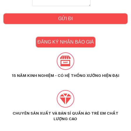
GỬI ĐI
ĐĂNG KÝ NHẬN BÁO GIÁ
15 NĂM KINH NGHIỆM - CÓ HỆ THỐNG XƯỞNG HIỆN ĐẠI
CHUYÊN SẢN XUẤT VÀ BÁN SỈ QUẦN ÁO TRẺ EM CHẤT
LƯỢNG CAO