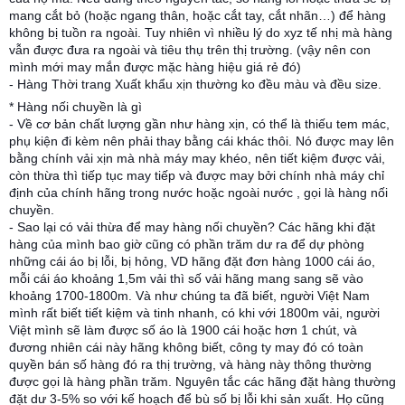
mang cắt bỏ (hoặc ngang thân, hoặc cắt tay, cắt nhãn…) để hàng
không bị tuồn ra ngoài. Tuy nhiên vì nhiều lý do xyz tế nhị mà hàng
vẫn được đưa ra ngoài và tiêu thụ trên thị trường. (vậy nên con
mình mới may mắn được mặc hàng hiệu giá rẻ đó)
- Hàng Thời trang Xuất khẩu xịn thường ko đều màu và đều size.
* Hàng nối chuyền là gì
- Về cơ bản chất lượng gần như hàng xịn, có thể là thiếu tem mác,
phụ kiện đi kèm nên phải thay bằng cái khác thôi. Nó được may lên
bằng chính vải xịn mà nhà máy may khéo, nên tiết kiệm được vải,
còn thừa thì tiếp tục may tiếp và được may bởi chính nhà máy chỉ
định của chính hãng trong nước hoặc ngoài nước , gọi là hàng nối
chuyền.
- Sao lại có vải thừa để may hàng nối chuyền? Các hãng khi đặt
hàng của mình bao giờ cũng có phần trăm dư ra để dự phòng
những cái áo bị lỗi, bị hỏng, VD hãng đặt đơn hàng 1000 cái áo,
mỗi cái áo khoảng 1,5m vải thì số vải hãng mang sang sẽ vào
khoảng 1700-1800m. Và như chúng ta đã biết, người Việt Nam
mình rất biết tiết kiệm và tinh nhanh, có khi với 1800m vải, người
Việt mình sẽ làm được số áo là 1900 cái hoặc hơn 1 chút, và
đương nhiên cái này hãng không biết, công ty may đó có toàn
quyền bán số hàng đó ra thị trường, và hàng này thông thường
được gọi là hàng phần trăm. Nguyên tắc các hãng đặt hàng thường
đặt dư 3-5% so với kế hoạch để bù số bị lỗi khi sản xuất. Họ cũng