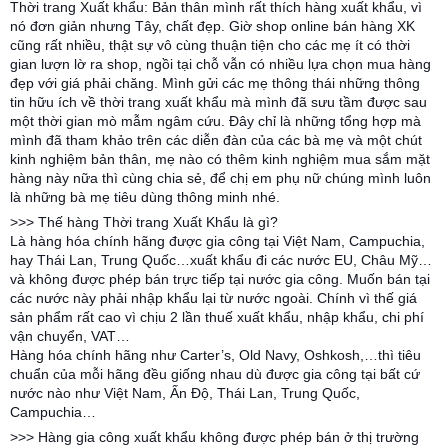
Thời trang Xuất khẩu: Bản thân mình rất thích hàng xuất khẩu, vì
nó đơn giản nhưng Tây, chất đẹp. Giờ shop online bán hàng XK
cũng rất nhiều, thật sự vô cùng thuận tiện cho các mẹ ít có thời
gian lượn lờ ra shop, ngồi tại chỗ vẫn có nhiều lựa chọn mua hàng
đẹp với giá phải chăng. Mình gửi các mẹ thông thái những thông
tin hữu ích về thời trang xuất khẩu mà mình đã sưu tầm được sau
một thời gian mò mẫm ngâm cứu. Đây chỉ là những tổng hợp mà
mình đã tham khảo trên các diễn đàn của các bà mẹ và một chút
kinh nghiệm bản thân, mẹ nào có thêm kinh nghiệm mua sắm mặt
hàng này nữa thì cùng chia sẻ, để chị em phụ nữ chúng mình luôn
là những bà mẹ tiêu dùng thông minh nhé.
>>> Thế hàng Thời trang Xuất Khẩu là gì?
Là hàng hóa chính hãng được gia công tại Việt Nam, Campuchia,
hay Thái Lan, Trung Quốc…xuất khẩu đi các nước EU, Châu Mỹ…
và không được phép bán trực tiếp tại nước gia công. Muốn bán tại
các nước này phải nhập khẩu lại từ nước ngoài. Chính vì thế giá
sản phẩm rất cao vì chịu 2 lần thuế xuất khẩu, nhập khẩu, chi phí
vận chuyển, VAT…
Hàng hóa chính hãng như Carter’s, Old Navy, Oshkosh,…thì tiêu
chuẩn của mỗi hãng đều giống nhau dù được gia công tại bất cứ
nước nào như Việt Nam, Ấn Độ, Thái Lan, Trung Quốc,
Campuchia…
>>> Hàng gia công xuất khẩu không được phép bán ở thị trường