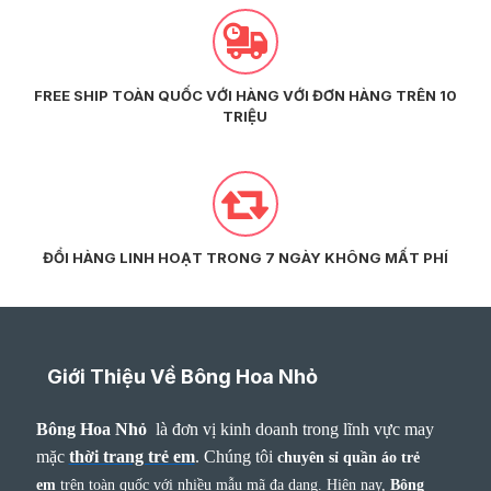
FREE SHIP TOÀN QUỐC VỚI HÀNG VỚI ĐƠN HÀNG TRÊN 10
TRIỆU
ĐỔI HÀNG LINH HOẠT TRONG 7 NGÀY KHÔNG MẤT PHÍ
Giới Thiệu Về Bông Hoa Nhỏ
Bông Hoa Nhỏ
là đơn vị kinh doanh trong lĩnh vực may
mặc
thời trang trẻ em
.
Chúng tôi
chuyên sỉ quần áo trẻ
em
trên toàn quốc với nhiều mẫu mã đa dạng. Hiện nay,
Bông