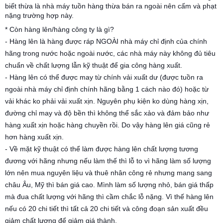
biết thừa là nhà máy tuồn hàng thừa bán ra ngoài nên cấm và phạt
nặng trường hợp này.
* Còn hàng lên/hàng công ty là gì?
- Hàng lên là hàng được ráp NGOÀI nhà máy chỉ định của chính
hãng trong nước hoặc ngoài nước, các nhà máy này không đủ tiêu
chuẩn về chất lượng lẫn kỹ thuật để gia công hàng xuất.
- Hàng lên có thể được may từ chính vải xuất dư (được tuồn ra
ngoài nhà máy chỉ định chính hãng bằng 1 cách nào đó) hoặc từ
vải khác ko phải vải xuất xịn. Nguyên phụ kiện ko dùng hàng xịn,
đường chỉ may và độ bền thì không thể sắc xảo và đảm bảo như
hàng xuất xịn hoặc hàng chuyền rồi. Do vậy hàng lên giá cũng rẻ
hơn hàng xuất xịn.
- Về mặt kỹ thuật có thể làm được hàng lên chất lượng tương
đương với hãng nhưng nếu làm thế thì lỗ to vì hãng làm số lượng
lớn nên mua nguyên liệu và thuê nhân công rẻ nhưng mang sang
châu Âu, Mỹ thì bán giá cao. Mình làm số lượng nhỏ, bán giá thấp
mà đua chất lượng với hãng thì cầm chắc lỗ nặng. Vì thế hàng lên
nếu có 20 chi tiết thì tất cả 20 chi tiết và công đoạn sản xuất đều
giảm chất lượng để giảm giá thành.