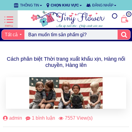
THÔNG TIN
CHỌN KHU VỰC
ĐĂNG NHẬP
0
Tất cả
Cách phân biệt Thời trang xuất khẩu xịn, Hàng nối
chuyền, Hàng lên
19
thg 1
admin
1 bình luận
7557 View(s)