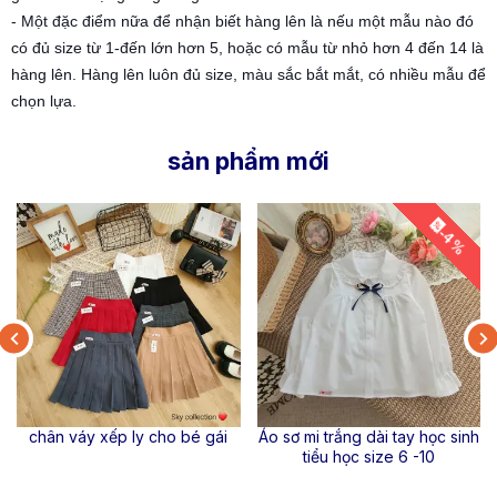
- Một đặc điểm nữa để nhận biết hàng lên là nếu một mẫu nào đó
có đủ size từ 1-đến lớn hơn 5, hoặc có mẫu từ nhỏ hơn 4 đến 14 là
hàng lên. Hàng lên luôn đủ size, màu sắc bắt mắt, có nhiều mẫu để
chọn lựa.
sản phẩm mới
Áo cổ lọ cotton bé trai thêu
Bộ cotton bé trai dài tay NIKE
hình size 11-18