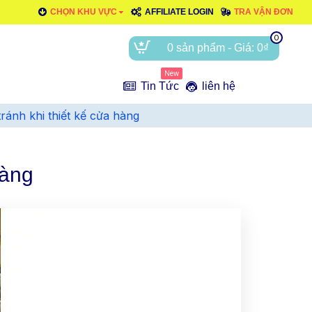
CHỌN KHU VỰC
AFFILIATE LOGIN
TRA VẬN ĐƠN
0
0 sản phẩm - Giá: 0₫
New
e
Tin Tức
liên hệ
tránh khi thiết kế cửa hàng
hàng