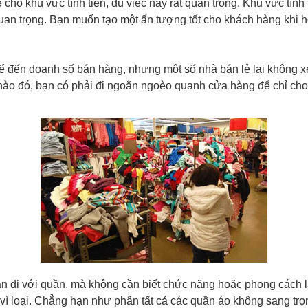
 cho khu vực tính tiền, dù việc này rất quan trọng. Khu vực tìn
 quan trọng. Bạn muốn tạo một ấn tượng tốt cho khách hàng khi h
 đến doanh số bán hàng, nhưng một số nhà bán lẻ lại không x
 nào đó, bạn có phải đi ngoằn ngoèo quanh cửa hàng để chỉ ch
 đi với quần, mà không cần biết chức năng hoặc phong cách là 
ì loại. Chẳng hạn như phân tất cả các quần áo không sang trọ