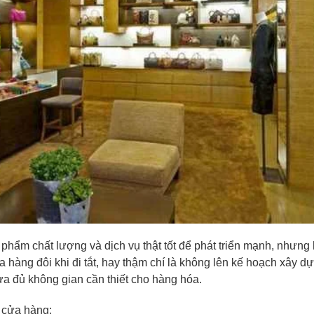
hẩm chất lượng và dịch vụ thật tốt để phát triển mạnh, nhưng 
 hàng đôi khi đi tắt, hay thậm chí là không lên kế hoạch xây 
hừa đủ không gian cần thiết cho hàng hóa.
ế cửa hàng: