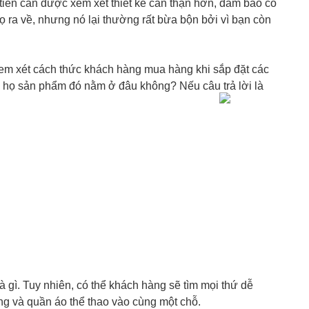
h tiền cần được xem xét thiết kế cẩn thận hơn, đảm bảo có
ọ ra về, nhưng nó lại thường rất bừa bộn bởi vì bạn còn
em xét cách thức khách hàng mua hàng khi sắp đặt các
o họ sản phẩm đó nằm ở đâu không? Nếu câu trả lời là
gì. Tuy nhiên, có thể khách hàng sẽ tìm mọi thứ dễ
ng và quần áo thể thao vào cùng một chỗ.