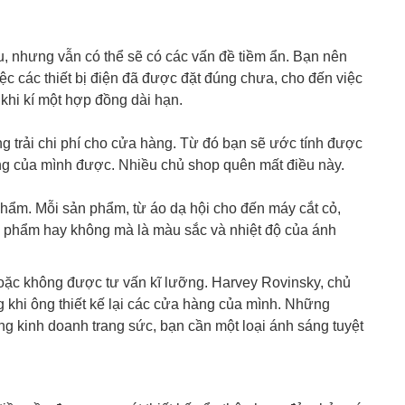
u, nhưng vẫn có thể sẽ có các vấn đề tiềm ẩn. Bạn nên
iệc các thiết bị điện đã được đặt đúng chưa, cho đến việc
 khi kí một hợp đồng dài hạn.
g trải chi phí cho cửa hàng. Từ đó bạn sẽ ước tính được
àng của mình được. Nhiều chủ shop quên mất điều này.
 phẩm. Mỗi sản phẩm, từ áo dạ hội cho đến máy cắt cỏ,
sản phẩm hay không mà là màu sắc và nhiệt độ của ánh
 hoặc không được tư vấn kĩ lưỡng. Harvey Rovinsky, chủ
 khi ông thiết kế lại các cửa hàng của mình. Những
ong kinh doanh trang sức, bạn cần một loại ánh sáng tuyệt