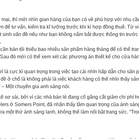
 mại, thì mới nhìn gian hàng của bạn có vẻ phù hợp với nhu cầ
 để tư vấn, kiểm tra kĩ lưỡng trước khi kí hợp đồng thuê. Từ v
hát sinh vấn đề nếu như bạn không nắm bắt được thông tin trước
.
ần bán tối thiểu bao nhiêu sản phẩm hàng tháng để có thể tran
o. Sau đó mới có thể xem xét các phương án thiết kế cho cửa h
í là cực kì quan trọng trong việc tạo cái nhìn hấp dẫn cho sản
n đề ở chổ là không phải là việc khách hàng có thể nhìn thấy 
 – Một chuyên gia anh sáng nói.
ế sơ sài, bởi vì các nhà bán lẻ đang cố gắng cắt giảm chi phí
ers ở Somers Point, đã nhận thấy tầm quan trọng của ánh sáng
ra một thứ ánh sáng lạnh, không thể làm nổi bật trang sức. “Tr