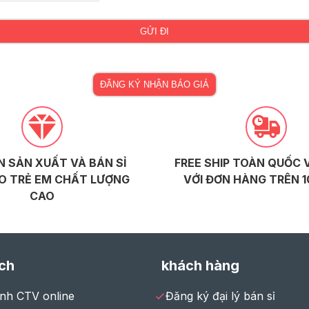
GỬI ĐI
ĐĂNG KÝ NHẬN BÁO GIÁ
 SẢN XUẤT VÀ BÁN SỈ
FREE SHIP TOÀN QUỐC 
O TRẺ EM CHẤT LƯỢNG
VỚI ĐƠN HÀNG TRÊN 1
CAO
ch
khách hàng
ình CTV online
Đăng ký đại lý bán sỉ