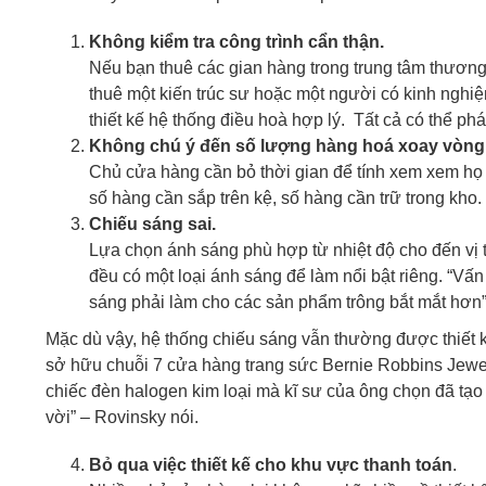
Không kiểm tra công trình cẩn thận.
Nếu bạn thuê các gian hàng trong trung tâm thương
thuê một kiến trúc sư hoặc một người có kinh nghiệm
thiết kế hệ thống điều hoà hợp lý. Tất cả có thể p
Không chú ý đến số lượng hàng hoá xoay vòng
Chủ cửa hàng cần bỏ thời gian để tính xem xem họ c
số hàng cần sắp trên kệ, số hàng cần trữ trong kh
Chiếu sáng sai.
Lựa chọn ánh sáng phù hợp từ nhiệt độ cho đến vị tr
đều có một loại ánh sáng để làm nổi bật riêng. “Vấ
sáng phải làm cho các sản phẩm trông bắt mắt hơn”
Mặc dù vậy, hệ thống chiếu sáng vẫn thường được thiết k
sở hữu chuỗi 7 cửa hàng trang sức Bernie Robbins Jewel
chiếc đèn halogen kim loại mà kĩ sư của ông chọn đã tạo 
vời” – Rovinsky nói.
Bỏ qua việc thiết kế cho khu vực thanh toán
.