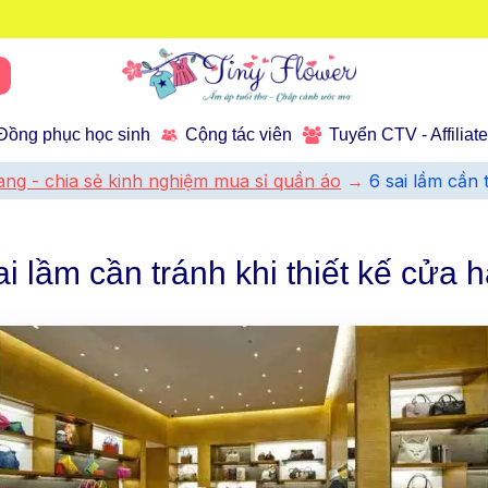
Đồng phục học sinh
Cộng tác viên
Tuyển CTV - Affiliat
trang - chia sẻ kinh nghiệm mua sỉ quần áo
6 sai lầm cần 
ai lầm cần tránh khi thiết kế cửa 