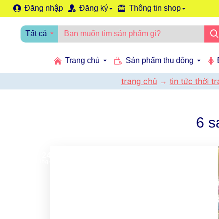
Đăng nhập
Đăng ký
Thông tin shop
Tất cả
Trang chủ
Sản phẩm thu đông
trang chủ
tin tức thời 
6 s
24
thg 4