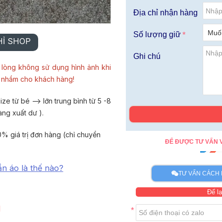
Địa chỉ nhận hàng
Số lượng giữ
HỈ SHOP
Ghi chú
lòng không sử dụng hình ảnh khi
u nhầm cho khách hàng!
ze từ bé --> lớn trung bình từ 5 -8
àng xuất dư ).
% giá trị đơn hàng (chỉ chuyển
ĐỂ ĐƯỢC TƯ VẤN V
ần áo là thế nào?
TƯ VẤN CÁCH 
Để lạ
I