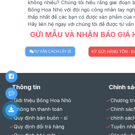
không nhiều? Chúng tôi hiểu rằng giai đoạn
Bông Hoa Nhỏ với đội ngũ công nhân tay nghề
thấp nhất để các bạn có được sản phẩm của ri
Hãy liên hệ ngay với chúng tôi để được tư vấn
GỬI MẪU VÀ NHẬN BÁO GIÁ
TƯ VẤN CÁCH LẤY SỈ
KÝ GỬI HÀNG TỒN - 
Thông tin
Chính sá
Giới thiệu Bông Hoa Nhỏ
Chương tr
Thông tin thanh toán
Chính sách
Quy định bán buôn - sỉ
chính sác
Quy định đổi trả hàng
Tuyển nhâ