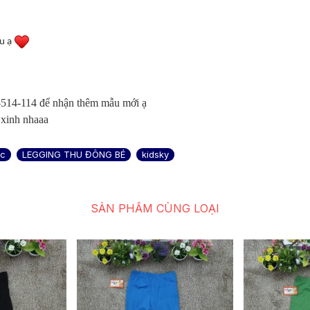
âu ạ
14-114 để nhận thêm mẫu mới ạ
 xinh nhaaa
oc
LEGGING THU ĐÔNG BÉ
kidsky
SẢN PHẨM CÙNG LOẠI