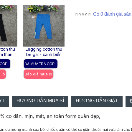
Có 0 đánh giá sản
tton thu
Legging cotton thu
Legging cotton thu
leggi
ím than
bé gái - xanh biển
đông xanh lá
đông b
 GÓP
MUA TRẢ GÓP
MUA TRẢ GÓP
MUA
 lô
Báo giá mua lô
Báo giá mua lô
Báo gi
RT
HƯỚNG DẪN MUA SỈ
HƯỚNG DẪN GIẶT
0% co dãn, mịn, mát, an toàn form quần đẹp,
làn da mong manh của bé, chiếc quần có thể co giãn thoải mái vừa làm cho b