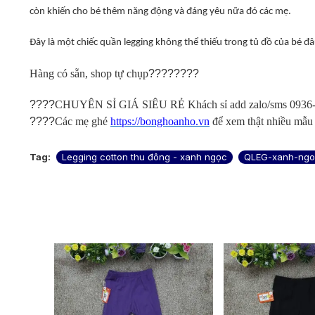
còn khiến cho bé thêm năng động và đáng yêu nữa đó các mẹ.
Đây là một chiếc quần legging không thể thiếu trong tủ đồ của bé đ
Hàng có sẵn, shop tự chụp
????????
????
CHUYÊN SỈ GIÁ SIÊU RẺ Khách sỉ add zalo/sms 0936-5
????
Các mẹ ghé
https://bonghoanho.vn
để xem thật nhiều mẫu
Tag:
Legging cotton thu đông - xanh ngọc
QLEG-xanh-ng