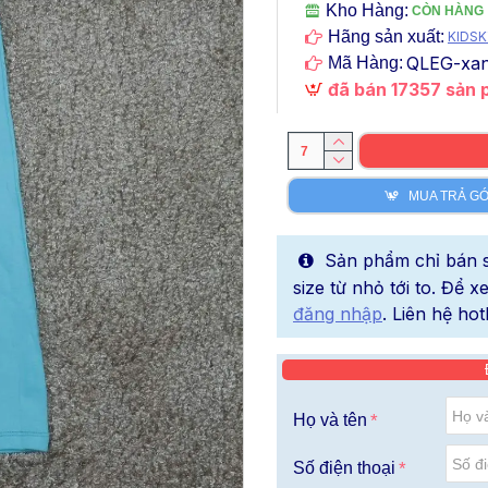
Kho Hàng:
CÒN HÀNG
Hãng sản xuất:
KIDSK
QLEG-xa
Mã Hàng:
đã bán 17357 sản
MUA TRẢ G
Sản phẩm chỉ bán sỉ
size từ nhỏ tới to. Để 
đăng nhập
. Liên hệ hot
Họ và tên
Số điện thoại