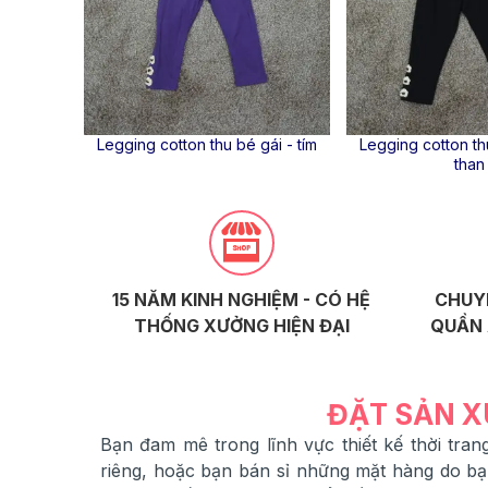
thu đông -
Legging cotton thu bé gái - tím
Legging cotton thu
than
15 NĂM KINH NGHIỆM - CÓ HỆ
CHUY
THỐNG XƯỞNG HIỆN ĐẠI
QUẦN 
ĐẶT SẢN X
Bạn đam mê trong lĩnh vực thiết kế thời tr
riêng, hoặc bạn bán sỉ những mặt hàng do b