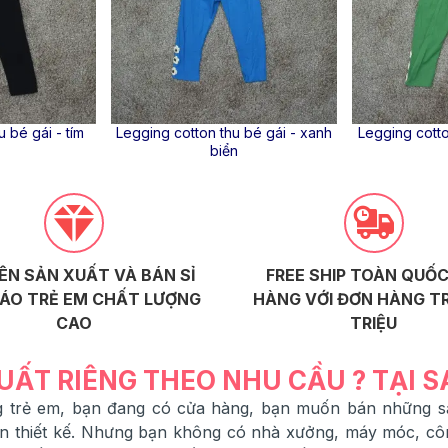
 bé gái - tím
Legging cotton thu bé gái - xanh
Legging cotto
biển
ÊN SẢN XUẤT VÀ BÁN SỈ
FREE SHIP TOÀN QUỐC
ÁO TRẺ EM CHẤT LƯỢNG
HÀNG VỚI ĐƠN HÀNG TR
CAO
TRIỆU
UẤT RIÊNG THEO NHU CẦU ? TẠI 
ang trẻ em, bạn đang có cửa hàng, bạn muốn bán những
ạn thiết kế. Nhưng bạn không có nhà xưởng, máy móc, cô