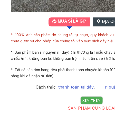
ĐỊA C
MUA SỈ LÀ GÌ?
* 100% Ảnh sản phẩm do chúng tôi tự chụp, quý khách vui 
chưa được sự cho phép của chúng tôi vào mục đích gây hiể
* Sản phẩm bán sỉ nguyên ri (dây) ( 1ri thường là 1 mầu chạy si
chiếc /ri ), không bán lẻ, không bán trộn màu, trộn size ( trừ h
* Tất cả các đơn hàng đều phải thanh toán chuyển khoản 100
hàng khi đã nhận đủ tiền).
Cách thức
thanh toán tại đây
.
ri qu
XEM THÊM
SẢN PHẨM CÙNG LOẠ