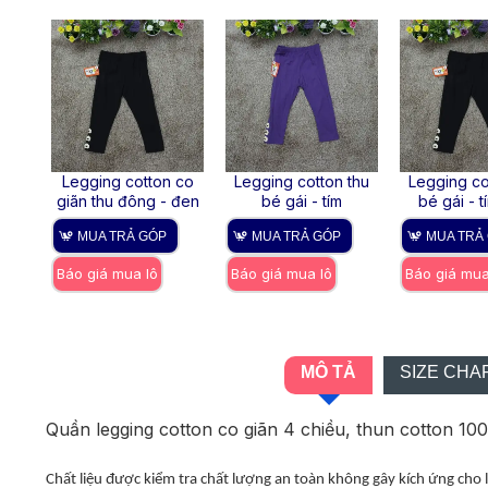
 4
Legging cotton co
Legging cotton thu
Legging co
ái
giãn thu đông - đen
bé gái - tím
bé gái - t
MUA TRẢ GÓP
MUA TRẢ GÓP
MUA TRẢ
Báo giá mua lô
Báo giá mua lô
Báo giá mua
MÔ TẢ
SIZE CHA
Quần legging cotton co giãn 4 chiều, thun cotton 10
Chất liệu được kiểm tra chất lượng an toàn không gây kích ứng cho 