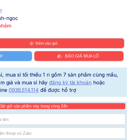
Y
nh-ngoc
 phẩm
thêm vào giỏ
BÁO GIÁ MUA LÔ
ÓP
, mua sỉ tối thiểu 1 ri gồm 7 sản phẩm cùng mầu,
xem giá và mua sỉ hãy
đăng ký tài khoản
hoặc
line
0936.514.114
để được hỗ trợ
Đặt giữ sản phẩm này trong vòng 24h