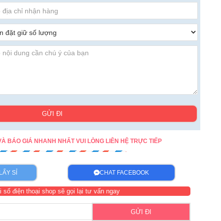
GỬI ĐI
À BÁO GIÁ NHANH NHẤT VUI LÒNG LIÊN HỆ TRỰC TIẾP
LẤY SỈ
CHAT FACEBOOK
i số điện thoại shop sẽ gọi lại tư vấn ngay
GỬI ĐI