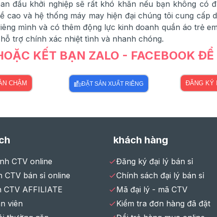
 ban đầu khởi nghiệp sẽ rất khó khăn nếu bạn không có 
 cao và hệ thống máy may hiện đại chúng tôi cung cấp dịc
êng mình và có thêm động lực kinh doanh quần áo trẻ em,
 hỗ trợ chính xác nhiệt tình và nhanh chóng.
 HOẶC KẾT BẠN ZALO - FACEBOOK Đ
BÁN CHẬM
ĐĂNG KÝ 
ĐẶT SẢN XUẤT RIÊNG
ch
khách hàng
ình CTV online
Đăng ký đại lý bán sỉ
 CTV bán sỉ online
Chính sách đại lý bán sỉ
h CTV AFFILIATE
Mã đại lý - mã CTV
n viên
Kiểm tra đơn hàng đã đặt