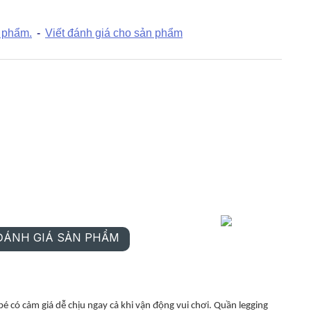
 phẩm.
-
Viết đánh giá cho sản phẩm
ng da cá thu
Legging 100%
Legging bo gấu nơ
é gái xẻ gấu
cotton thu đông -
thu đông size 2-6
vàng
 TRẢ GÓP
MUA TRẢ GÓP
MUA TRẢ GÓP
á mua lô
Báo giá mua lô
B
Báo giá mua lô
ĐÁNH GIÁ SẢN PHẨM
é có cảm giá dễ chịu ngay cả khi vận động vui chơi. Quần legging