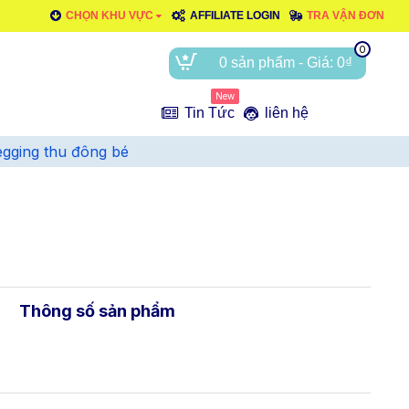
CHỌN KHU VỰC
AFFILIATE LOGIN
TRA VẬN ĐƠN
0
0 sản phẩm - Giá: 0₫
New
e
Tin Tức
liên hệ
egging thu đông bé
Thông số sản phẩm