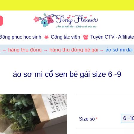
Đồng phục học sinh
Cộng tác viên
Tuyển CTV - Affiliat
ủ
hàng thu đông
hàng thu đông bé gái
áo sơ mi dài 
áo sơ mi cổ sen bé gái size 6 -9
6 -1
Size số