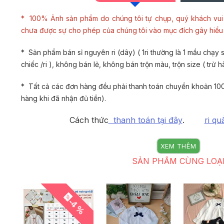
* 100% Ảnh sản phẩm do chúng tôi tự chụp, quý khách vui 
chưa được sự cho phép của chúng tôi vào mục đích gây hiể
* Sản phẩm bán sỉ nguyên ri (dây) ( 1ri thường là 1 mầu chạy si
chiếc /ri ), không bán lẻ, không bán trộn màu, trộn size ( trừ h
* Tất cả các đơn hàng đều phải thanh toán chuyển khoản 100
hàng khi đã nhận đủ tiền).
Cách thức
thanh toán tại đây
.
ri qu
XEM THÊM
SẢN PHẨM CÙNG LOẠ
-4 %