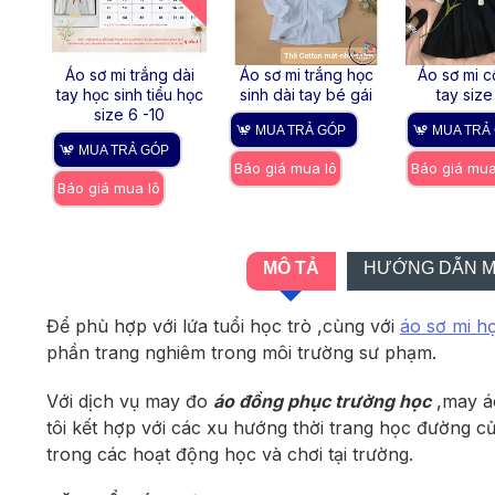
 cổ
Áo sơ mi trắng dài
Áo sơ mi trắng học
Áo sơ mi c
ái
tay học sinh tiểu học
sinh dài tay bé gái
tay size
size 6 -10
MUA TRẢ GÓP
MUA TRẢ
MUA TRẢ GÓP
Báo giá mua lô
Báo giá mua
Báo giá mua lô
MÔ TẢ
HƯỚNG DẪN M
Để phù hợp với lứa tuổi học trò ,cùng với
áo sơ mi h
phần trang nghiêm trong môi trường sư phạm.
Với dịch vụ may đo
áo đồng phục trường học
,may áo
tôi kết hợp với các xu hướng thời trang học đường c
trong các hoạt động học và chơi tại trường.