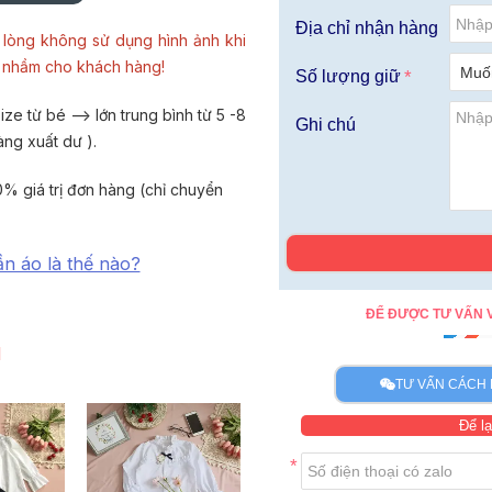
Địa chỉ nhận hàng
lòng không sử dụng hình ảnh khi
u nhầm cho khách hàng!
Số lượng giữ
ze từ bé --> lớn trung bình từ 5 -8
Ghi chú
àng xuất dư ).
% giá trị đơn hàng (chỉ chuyển
ần áo là thế nào?
ĐỂ ĐƯỢC TƯ VẤN V
I
TƯ VẤN CÁCH 
Để lạ