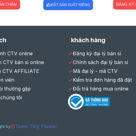
BÁN CHẬM
ĐĂNG KÝ 
ĐẶT SẢN XUẤT RIÊNG
ch
khách hàng
ình CTV online
Đăng ký đại lý bán sỉ
 CTV bán sỉ online
Chính sách đại lý bán sỉ
h CTV AFFILIATE
Mã đại lý - mã CTV
n viên
Kiểm tra đơn hàng đã đặt
ỏi thường gặp
Đổi trả hàng mua online
 chúng tôi
Team Tiny Flower
ht by