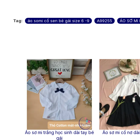
Tag:
áo somi cổ sen bé gái size 6 -9
A99255
ÁO SƠ MI 
-4 %
 sinh tiểu
Áo sơ mi trắng học sinh dài tay bé
Áo sơ mi cổ nơ dài
gái