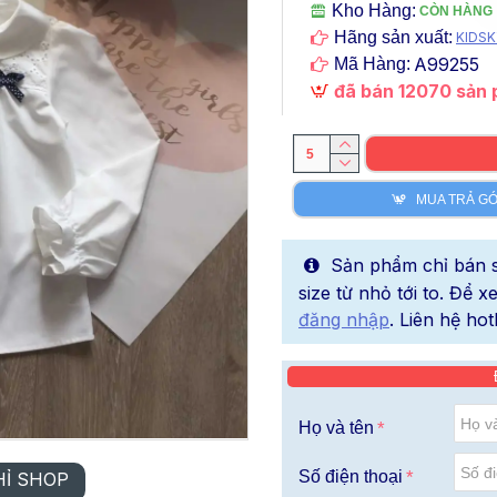
Kho Hàng:
CÒN HÀNG
Hãng sản xuất:
KIDSK
A99255
Mã Hàng:
đã bán 12070 sản
MUA TRẢ G
Sản phẩm chỉ bán sỉ
size từ nhỏ tới to. Để 
đăng nhập
. Liên hệ hot
Họ và tên
Số điện thoại
HỈ SHOP