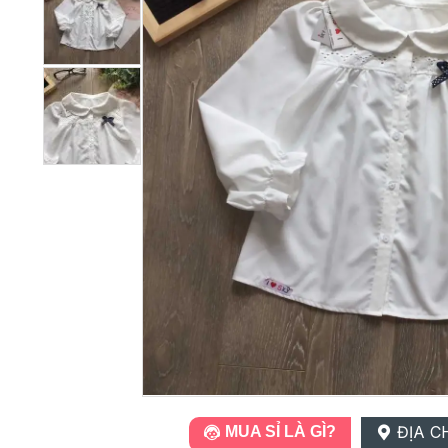
ĐỊA C
MUA SỈ LÀ GÌ?