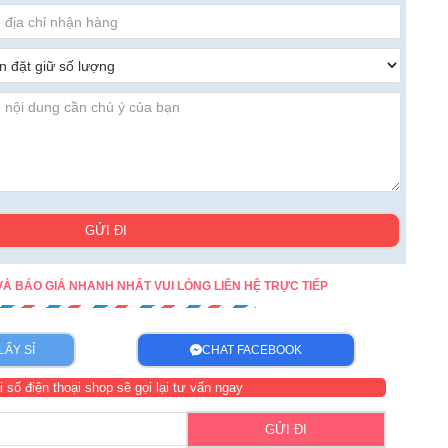
GỬI ĐI
À BÁO GIÁ NHANH NHẤT VUI LÒNG LIÊN HỆ TRỰC TIẾP
LẤY SỈ
CHAT FACEBOOK
i số điện thoại shop sẽ gọi lại tư vấn ngay
GỬI ĐI