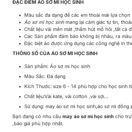
ĐẶC ĐIỂM ÁO SƠ MI HỌC SINH
Màu sắc đa dạng để các em thoải mái lựa chọn 
Áo sơ mi học sinh
mang lại cảm giác tự tin, thoải
Chất liệu vải mền mát ,thấm hút mồ hôi ,tất cả 
Các Sản phẩm đảm bảo không bị nhàu, ra màu v
Đặc biệt áo được ứng dụng các công nghệ in thêu
THÔNG SỐ CỦA ÁO SƠ MI HỌC SINH
Sản phẩm: Áo sơ mi học sinh
Màu Sắc: Đa dạng
Kích Thước: size 6 - 14 phù hợp cho học sinh t
Chất liệu:Vải kate, vải cotton ,vải sợi…
Sử dụng: may áo sơ mi học sinh,áo sơ mi đồng
Bạn đang có nhu cầu
may áo sơ mi học sinh
cho trư
,báo giá phù hợp nhất.