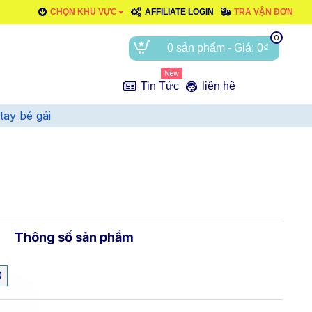
CHỌN KHU VỰC
AFFILIATE LOGIN
TRA VẬN ĐƠN
0
0 sản phẩm - Giá: 0₫
New
e
Tin Tức
liên hệ
tay bé gái
Thông số sản phẩm
0