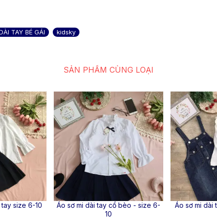
DÀI TAY BÉ GÁI
kidsky
SẢN PHẨM CÙNG LOẠI
 tay size 6-10
Áo sơ mi dài tay cổ bèo - size 6-
Áo sơ mi dài 
10