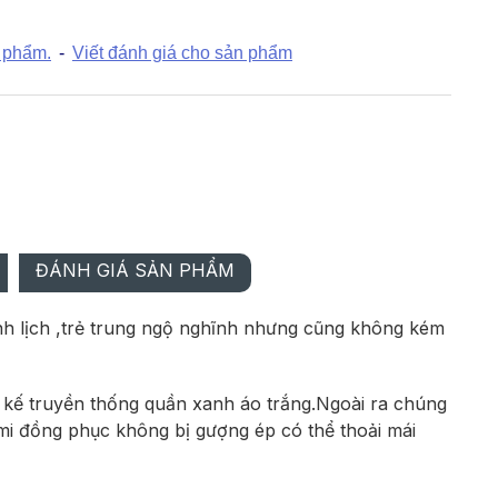
 phẩm.
-
Viết đánh giá cho sản phẩm
 mi không cổ
ngực bé gái
 TRẢ GÓP
á mua lô
ĐÁNH GIÁ SẢN PHẨM
nh lịch ,trẻ trung ngộ nghĩnh nhưng cũng không kém
t kế truyền thống quần xanh áo trắng.Ngoài ra chúng
 mi đồng phục không bị gượng ép có thể thoải mái