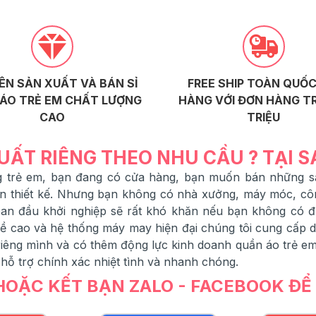
ÊN SẢN XUẤT VÀ BÁN SỈ
FREE SHIP TOÀN QUỐC
ÁO TRẺ EM CHẤT LƯỢNG
HÀNG VỚI ĐƠN HÀNG TR
CAO
TRIỆU
UẤT RIÊNG THEO NHU CẦU ? TẠI 
ang trẻ em, bạn đang có cửa hàng, bạn muốn bán những
ạn thiết kế. Nhưng bạn không có nhà xưởng, máy móc, cô
 ban đầu khởi nghiệp sẽ rất khó khăn nếu bạn không có 
 cao và hệ thống máy may hiện đại chúng tôi cung cấp dịc
êng mình và có thêm động lực kinh doanh quần áo trẻ em,
 hỗ trợ chính xác nhiệt tình và nhanh chóng.
 HOẶC KẾT BẠN ZALO - FACEBOOK Đ