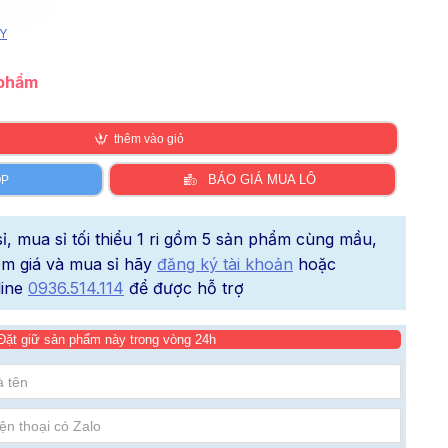
Y
 phẩm
thêm vào giỏ
BÁO GIÁ MUA LÔ
ÓP
, mua sỉ tối thiểu 1 ri gồm 5 sản phẩm cùng mầu,
xem giá và mua sỉ hãy
đăng ký tài khoản
hoặc
line
0936.514.114
để được hỗ trợ
Đặt giữ sản phẩm này trong vòng 24h