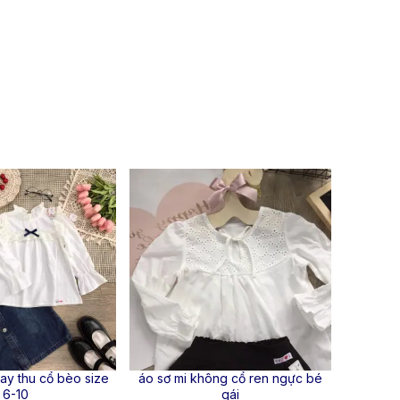
tay thu cổ bèo size
áo sơ mi không cổ ren ngực bé
Áo sơ mi 
6-10
gái