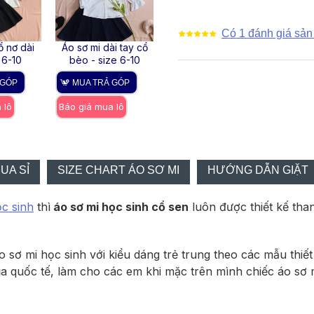
Có 1 đánh giá sản
ổ nơ dài
Áo sơ mi dài tay cổ
Áo sơ mi dài tay thu
áo sơ
 6-10
bèo - size 6-10
cổ bèo size 6-10
ren 
 GÓP
MUA TRẢ GÓP
MUA TRẢ GÓP
MUA
 lô
Báo giá mua lô
Báo giá mua lô
Báo gi
UA SỈ
SIZE CHART ÁO SƠ MI
HƯỚNG DẪN GIẶT
ọc sinh
thì
áo sơ mi học sinh cổ sen
luôn được thiết kế tha
 sơ mi học sinh với kiểu dáng trẻ trung theo các mẫu thiế
ủa quốc tế, làm cho các em khi mặc trên mình chiếc áo sơ