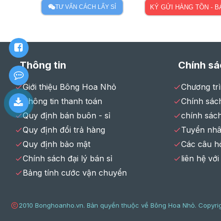
TƯ VẤN CÁCH LẤY SỈ
KÝ GỬI HÀNG TỒN - 
Thông tin
Chính sá
Giới thiệu Bông Hoa Nhỏ
Chương tr
Thông tin thanh toán
Chính sách
Quy định bán buôn - sỉ
chính sác
Quy định đổi trả hàng
Tuyển nhâ
Quy định bảo mật
Các câu h
Chính sách đại lý bán sỉ
liên hệ với
Bảng tính cước vận chuyển
2010 Bonghoanho.vn. Bản quyền thuộc về Bông Hoa Nhỏ. Copyrig