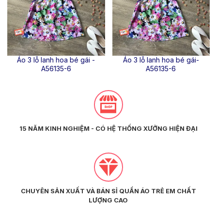
Áo 3 lỗ lanh hoa bé gái -
Áo 3 lỗ lanh hoa bé gái-
A56135-6
A56135-6
15 NĂM KINH NGHIỆM - CÓ HỆ THỐNG XƯỞNG HIỆN ĐẠI
CHUYÊN SẢN XUẤT VÀ BÁN SỈ QUẦN ÁO TRẺ EM CHẤT
LƯỢNG CAO