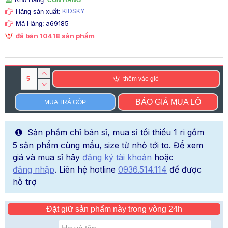
KIDSKY
Hãng sản xuất:
a69185
Mã Hàng:
đã bán 10418 sản phẩm
thêm vào giỏ
BÁO GIÁ MUA LÔ
MUA TRẢ GÓP
Sản phẩm chỉ bán sỉ, mua sỉ tối thiểu 1 ri gồm
5 sản phẩm cùng mầu, size từ nhỏ tới to. Để xem
giá và mua sỉ hãy
đăng ký tài khoản
hoặc
đăng nhập
. Liên hệ hotline
0936.514.114
để được
hỗ trợ
Đặt giữ sản phẩm này trong vòng 24h