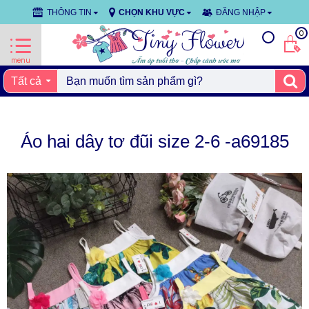
THÔNG TIN
CHỌN KHU VỰC
ĐĂNG NHẬP
0
Tất cả
Áo hai dây tơ đũi size 2-6 -a69185