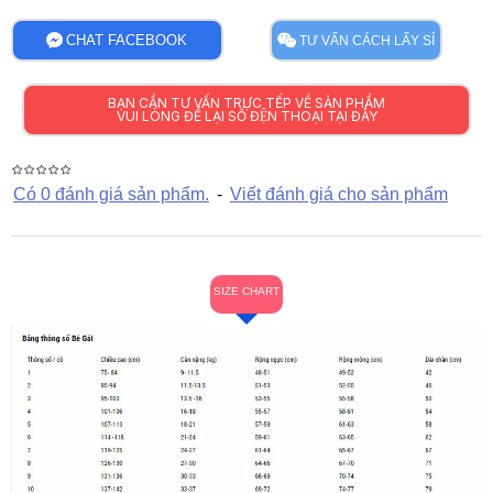
CHAT FACEBOOK
TƯ VẤN CÁCH LẤY SỈ
BẠN CẦN TƯ VẤN TRỰC TẾP VỀ SẢN PHẨM
VUI LÒNG ĐỂ LẠI SỐ ĐỆN THOẠI TẠI ĐÂY
Có 0 đánh giá sản phẩm.
-
Viết đánh giá cho sản phẩm
SIZE CHART