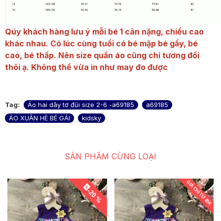
Qúy khách hàng lưu ý mỗi bé 1 cân nặng, chiều cao
khác nhau. Có lúc cùng tuổi có bé mập bé gầy, bé
cao, bé thấp. Nên size quần áo cũng chỉ tương đối
thôi ạ. Không thể vừa in như may đo được
Tag:
Áo hai dây tơ đũi size 2-6 -a69185
a69185
ÁO XUÂN HÈ BÉ GÁI
kidsky
SẢN PHẨM CÙNG LOẠI
GIÁ CHỈ TỪ 45K
-20 %