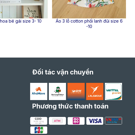
hoa bé gái size 3- 10
Áo 3 lỗ cotton phối lanh đũi size 6
-10
Đối tác vận chuyển
Phương thức thanh toán