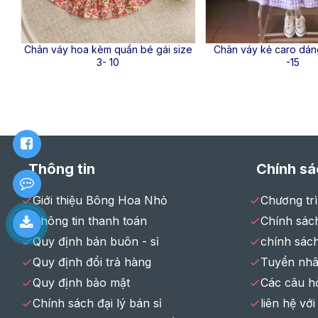
g
Chân váy hoa kèm quần bé gái size
Chân váy kẻ caro dáng
3- 10
-15
Thông tin
Chính sá
Giới thiệu Bông Hoa Nhỏ
Chương tr
Thông tin thanh toán
Chính sách
Quy định bán buôn - sỉ
chính sác
Quy định đổi trả hàng
Tuyển nhâ
Quy định bảo mật
Các câu h
Chính sách đại lý bán sỉ
liên hệ với