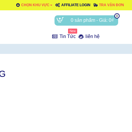
CHỌN KHU VỰC
AFFILIATE LOGIN
TRA VẬN ĐƠN
0
0 sản phẩm - Giá: 0₫
New
e
Tin Tức
liên hệ
G