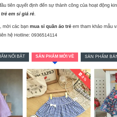
đầu tiên quyết định đến sự thành công của hoạt động kin
trẻ em sỉ giá rẻ
.
, mời các bạn
mua sỉ quần áo trẻ
em tham khảo mẫu và
g liên hệ Hotline: 0936514114
SẢN PHẨM BÁ
ẨM NỔI BẬT
SẢN PHẨM MỚI VỀ
-9 %