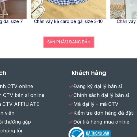
 dài size 7
Chân váy kẻ caro bé gái size 3-10
Chân váy 
SẢN PHẨM ĐANG BÁN
ch
khách hàng
ình CTV online
Đăng ký đại lý bán sỉ
 CTV bán sỉ online
Chính sách đại lý bán sỉ
h CTV AFFILIATE
Mã đại lý - mã CTV
n viên
Kiểm tra đơn hàng đã đặt
ỏi thường gặp
Đổi trả hàng mua online
 chúng tôi